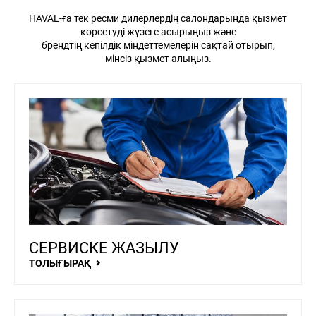
HAVAL-ға тек ресми дилерлердің салондарында қызмет
көрсетуді жүзеге асырыңыз және
брендтің кепілдік міндеттемелерін сақтай отырып,
мінсіз қызмет алыңыз.
8 (775)
Н
ЖАҢАЛЫҚТАР
БАЙЛАНЫСТАР
040-07-05
Haval Taraz
СЕРВИСКЕ ЖАЗЫЛУ
ТОЛЫҒЫРАҚ