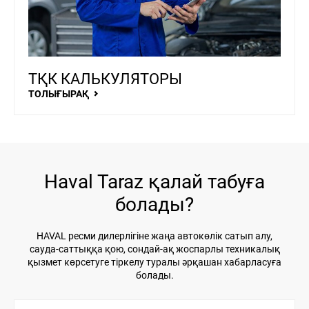
ТҚК КАЛЬКУЛЯТОРЫ
ТОЛЫҒЫРАҚ
Haval Taraz қалай табуға
болады?
HAVAL ресми дилерлігіне жаңа автокөлік сатып алу,
сауда-саттыққа қою, сондай-ақ жоспарлы техникалық
қызмет көрсетуге тіркелу туралы әрқашан хабарласуға
болады.