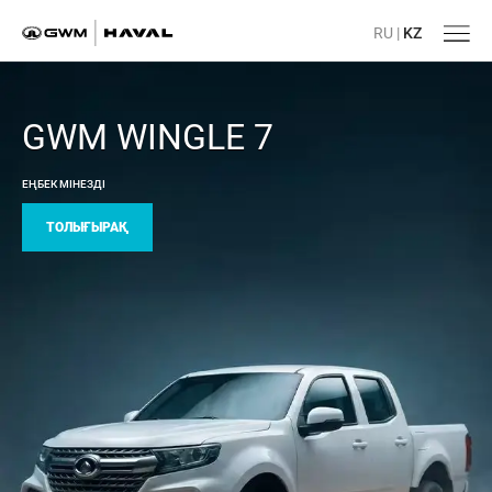
RU
|
KZ
7