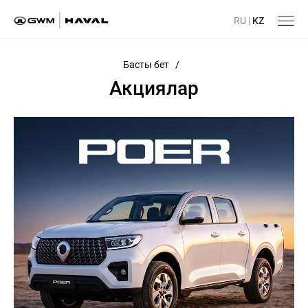
RU
|
KZ
Басты бет
/
Акциялар