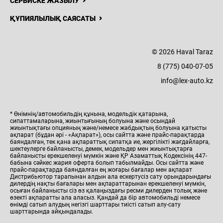
СЕРВИСКЕ ЖАЗЫЛУ
ҚҰПИЯЛЫЛЫҚ САЯСАТЫ
© 2026 Haval Taraz
8 (775) 040-07-05
info@lex-auto.kz
* Өнімнің/автомобильдің құнына, модельдік қатарына,
сипаттамаларына, жиынтығының болуына және осындай
жиынтықтағы опцияның және/немесе жабдықтың болуына қатысты
ақпарат (бұдан әрі - «Ақпарат»), осы сайтта және прайс-парақтарда
баяндалған, тек қана ақпараттық сипатқа ие, жергілікті жағдайларға,
шектеулерге байланысты, демек, модельдер мен жиынтықтарға
байланысты ерекшеленуі мүмкін және ҚР Азаматтық Кодексінің 447-
бабына сәйкес жария оферта болып табылмайды. Осы сайтта және
прайс-парақтарда баяндалған ең жоғары бағалар мен ақпарат
Дистрибьютор тарапынан алдын ала ескертусіз сату орындарындағы
дилердің нақты бағалары мен ақпараттарынан ерекшеленуі мүмкін,
осыған байланысты сіз өз қалаңыздағы ресми дилерден толық және
өзекті ақпаратты ала аласыз. Қандай да бір автомобильді немесе
өнімді сатып алудың негізгі шарттары тиісті сатып алу-сату
шарттарында айқындалады.