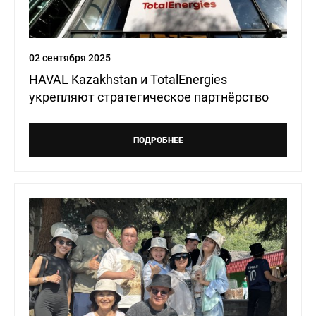
02 сентября 2025
HAVAL Kazakhstan и TotalEnergies
укрепляют стратегическое партнёрство
ПОДРОБНЕЕ
8 (775)
НОВОСТИ
КОНТАКТЫ
040-07-05
Haval Taraz