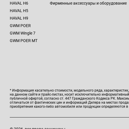
HAVAL H6
Фирменные аксессуары и оборудование
HAVAL H5
HAVAL H9
GWM POER
GWM Wingle 7
GWM POER MT
* Информация касательно стоимости, модельного ряда, характеристик
на данном сайте и прайс-листах, носит исключительно информативный 
публичной офертой, согласно ст. 447 Гражданского Кодекса РК. Макс
отличаться от фактических цен и информаций Дилера на местах прод
приобретения какого-либо автомобиля или продукции определяются в