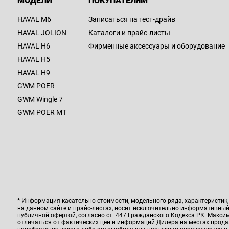
МОДЕЛИ
ПОКУПАТЕЛЯМ
HAVAL M6
Записаться на тест-драйв
HAVAL JOLION
Каталоги и прайс-листы
HAVAL H6
Фирменные аксессуары и оборудование
HAVAL H5
HAVAL H9
GWM POER
GWM Wingle 7
GWM POER MT
* Информация касательно стоимости, модельного ряда, характеристик
на данном сайте и прайс-листах, носит исключительно информативный 
публичной офертой, согласно ст. 447 Гражданского Кодекса РК. Макс
отличаться от фактических цен и информаций Дилера на местах прод